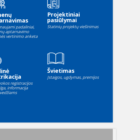
Projektiniai
menų
pasiūlymai
arnavimas
Statinių projektų viešinimas
naujami padaliniai,
nų aptarnavimo
ės vertinimo anketa
Švietimas
linė
rikacija
Įstaigos, ugdymas, premijos
okos registracijos
lga, informacija
vedžiams