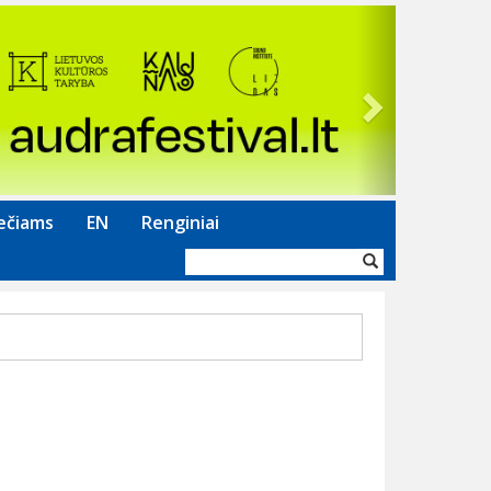
Next
ečiams
EN
Renginiai
Paieškos
forma