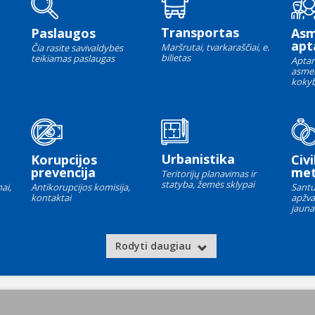
Transportas
Paslaugos
As
apt
Maršrutai, tvarkaraščiai, e.
Čia rasite savivaldybės
bilietas
teikiamas paslaugas
Aptar
asme
kokyb
Urbanistika
Korupcijos
Civi
prevencija
met
Teritorijų planavimas ir
statyba, žemės sklypai
ai,
Antikorupcijos komisija,
Santu
kontaktai
apžva
jauna
Rodyti daugiau