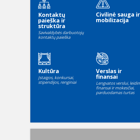
Civilinė sauga ir
Kontaktų
mobilizacija
paieška ir
struktūra
Savivaldybės darbuotojų
kontaktų paieška
Kultūra
Verslas ir
finansai
Įstaigos, konkursai,
stipendijos, renginiai
Lengvatos verslui, leidim
finansai ir mokesčiai,
parduodamas turtas