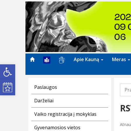
Previous
Apie Kauną
Meras
Open toolbar
Kultūros renginiai
Paslaugos
Pr
Darželiai
RS
Vaiko registracija į mokyklas
Atnau
Gyvenamosios vietos