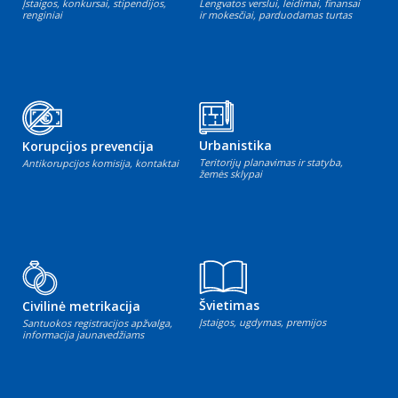
Įstaigos, konkursai, stipendijos,
Lengvatos verslui, leidimai, finansai
renginiai
ir mokesčiai, parduodamas turtas
Urbanistika
Korupcijos prevencija
Teritorijų planavimas ir statyba,
Antikorupcijos komisija, kontaktai
žemės sklypai
Švietimas
Civilinė metrikacija
Įstaigos, ugdymas, premijos
Santuokos registracijos apžvalga,
informacija jaunavedžiams