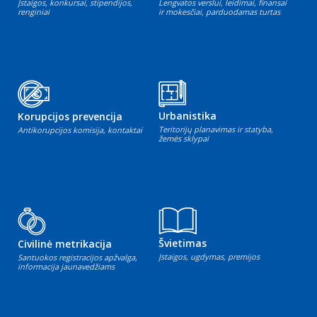
Įstaigos, konkursai, stipendijos,
Lengvatos verslui, leidimai, finansai
renginiai
ir mokesčiai, parduodamas turtas
Urbanistika
Korupcijos prevencija
Teritorijų planavimas ir statyba,
Antikorupcijos komisija, kontaktai
žemės sklypai
Švietimas
Civilinė metrikacija
Įstaigos, ugdymas, premijos
Santuokos registracijos apžvalga,
informacija jaunavedžiams