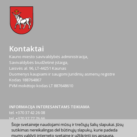
Kontaktai
Kauno miesto savivaldybės administracija,
Savivaldybės biudžetinė įstaiga,
Laisvės al. 96, LT-44251 Kaunas
Duomenys kaupiami ir saugomi Juridinių asmenų registre
Kodas
188764867
PVM mokėtojo kodas
LT 887648610
INFORMACIJA INTERESANTAMS TEIKIAMA
tel. +370 37 42 26 08
tel. +370 37 77 76 66
tel. +370 660 07000
Šioje svetainėje naudojami mūsų ir trečiųjų šalių slapukai. Jūsų
sutikimas nereikalingas dėl būtinųjų slapukų, kurie padeda
el. p.
info@kaunas.lt
mums valdyti interneto svetainę ir užtikrinti jos apsaugą,