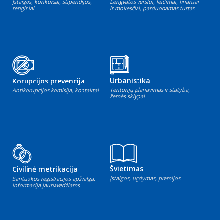
Įstaigos, konkursai, stipendijos,
Lengvatos verslui, leidimai, finansai
renginiai
ir mokesčiai, parduodamas turtas
Urbanistika
Korupcijos prevencija
Teritorijų planavimas ir statyba,
Antikorupcijos komisija, kontaktai
žemės sklypai
Švietimas
Civilinė metrikacija
Įstaigos, ugdymas, premijos
Santuokos registracijos apžvalga,
informacija jaunavedžiams