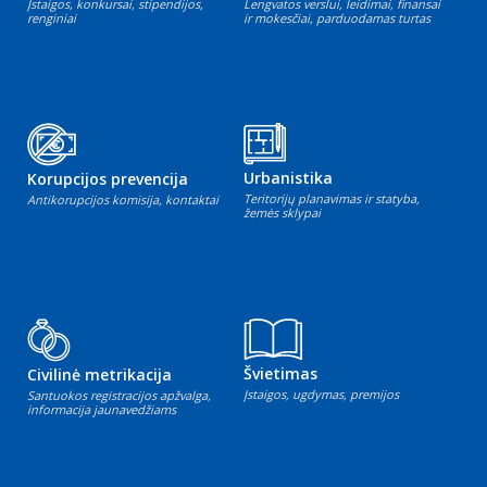
Įstaigos, konkursai, stipendijos,
Lengvatos verslui, leidimai, finansai
renginiai
ir mokesčiai, parduodamas turtas
Urbanistika
Korupcijos prevencija
Teritorijų planavimas ir statyba,
Antikorupcijos komisija, kontaktai
žemės sklypai
Švietimas
Civilinė metrikacija
Įstaigos, ugdymas, premijos
Santuokos registracijos apžvalga,
informacija jaunavedžiams