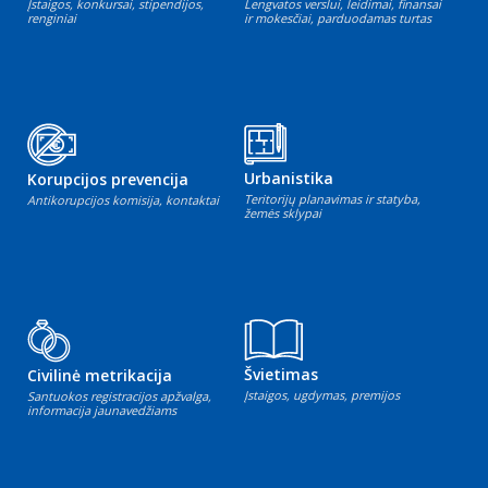
Įstaigos, konkursai, stipendijos,
Lengvatos verslui, leidimai, finansai
renginiai
ir mokesčiai, parduodamas turtas
Urbanistika
Korupcijos prevencija
Teritorijų planavimas ir statyba,
Antikorupcijos komisija, kontaktai
žemės sklypai
Švietimas
Civilinė metrikacija
Įstaigos, ugdymas, premijos
Santuokos registracijos apžvalga,
informacija jaunavedžiams