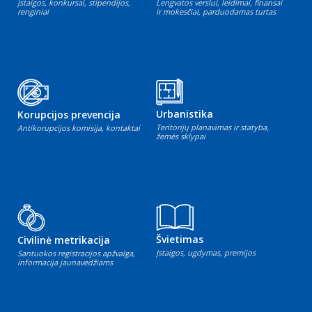
Įstaigos, konkursai, stipendijos,
Lengvatos verslui, leidimai, finansai
renginiai
ir mokesčiai, parduodamas turtas
Urbanistika
Korupcijos prevencija
Teritorijų planavimas ir statyba,
Antikorupcijos komisija, kontaktai
žemės sklypai
Švietimas
Civilinė metrikacija
Įstaigos, ugdymas, premijos
Santuokos registracijos apžvalga,
informacija jaunavedžiams