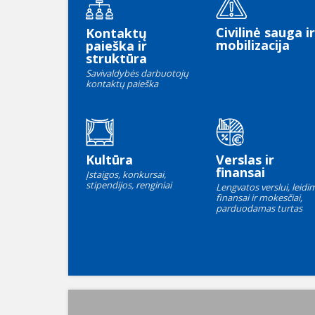
Civilinė sauga ir
Kontaktų
mobilizacija
paieška ir
struktūra
Savivaldybės darbuotojų
kontaktų paieška
Kultūra
Verslas ir
finansai
Įstaigos, konkursai,
stipendijos, renginiai
Lengvatos verslui, leidim
finansai ir mokesčiai,
parduodamas turtas