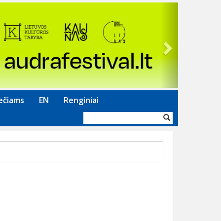
Next
ečiams
EN
Renginiai
Paieškos
forma