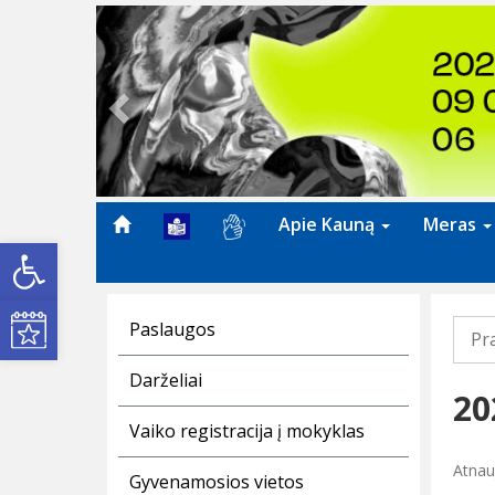
Previous
Apie Kauną
Meras
Open toolbar
Kultūros renginiai
Paslaugos
Pr
Darželiai
20
Vaiko registracija į mokyklas
Atnauj
Gyvenamosios vietos