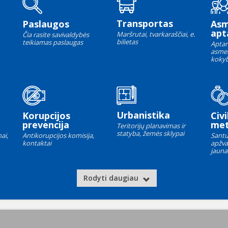
Transportas
Paslaugos
As
apt
Maršrutai, tvarkaraščiai, e.
Čia rasite savivaldybės
bilietas
teikiamas paslaugas
Aptar
asme
kokyb
Urbanistika
Korupcijos
Civi
prevencija
met
Teritorijų planavimas ir
statyba, žemės sklypai
ai,
Antikorupcijos komisija,
Santu
kontaktai
apžva
jauna
Rodyti daugiau