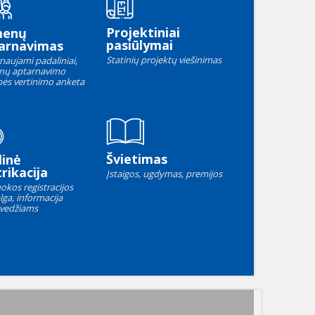
Projektiniai
menų
pasiūlymai
arnavimas
Statinių projektų viešinimas
naujami padaliniai,
nų aptarnavimo
ės vertinimo anketa
Švietimas
linė
rikacija
Įstaigos, ugdymas, premijos
okos registracijos
lga, informacija
vedžiams