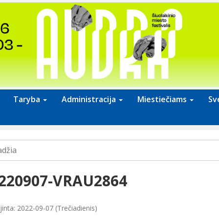
Taryba
Administracija
Miestiečiams
Sv
adžia
220907-VRAU2864
inta: 2022-09-07 (Trečiadienis)