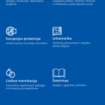
Įstaigos, konkursai, stipendijos,
Lengvatos verslui, leidimai, finansai
renginiai
ir mokesčiai, parduodamas turtas
Urbanistika
Korupcijos prevencija
Teritorijų planavimas ir statyba,
Antikorupcijos komisija, kontaktai
žemės sklypai
Švietimas
Civilinė metrikacija
Įstaigos, ugdymas, premijos
Santuokos registracijos apžvalga,
informacija jaunavedžiams