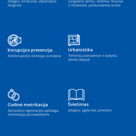
Įstaigos, konkursai, stipendijos,
Lengvatos verslui, leidimai, finansai
renginiai
ir mokesčiai, parduodamas turtas
Urbanistika
Korupcijos prevencija
Teritorijų planavimas ir statyba,
Antikorupcijos komisija, kontaktai
žemės sklypai
Švietimas
Civilinė metrikacija
Įstaigos, ugdymas, premijos
Santuokos registracijos apžvalga,
informacija jaunavedžiams