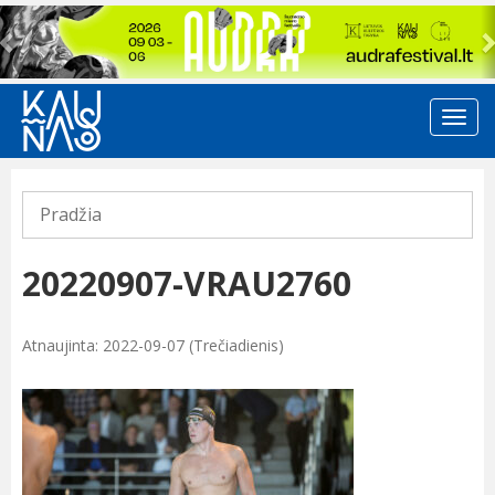
Previous
Pradžia
20220907-VRAU2760
Atnaujinta: 2022-09-07 (Trečiadienis)