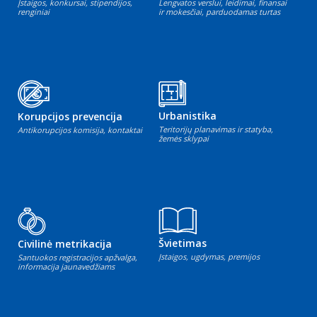
Įstaigos, konkursai, stipendijos,
Lengvatos verslui, leidimai, finansai
renginiai
ir mokesčiai, parduodamas turtas
Urbanistika
Korupcijos prevencija
Teritorijų planavimas ir statyba,
Antikorupcijos komisija, kontaktai
žemės sklypai
Švietimas
Civilinė metrikacija
Įstaigos, ugdymas, premijos
Santuokos registracijos apžvalga,
informacija jaunavedžiams