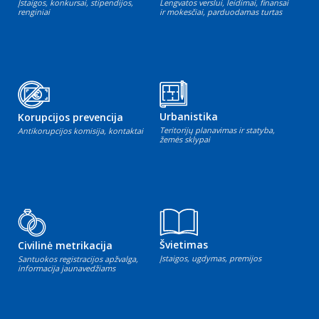
Įstaigos, konkursai, stipendijos,
Lengvatos verslui, leidimai, finansai
renginiai
ir mokesčiai, parduodamas turtas
Urbanistika
Korupcijos prevencija
Teritorijų planavimas ir statyba,
Antikorupcijos komisija, kontaktai
žemės sklypai
Švietimas
Civilinė metrikacija
Įstaigos, ugdymas, premijos
Santuokos registracijos apžvalga,
informacija jaunavedžiams