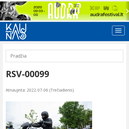
Previous
Pradžia
RSV-00099
Atnaujinta: 2022-07-06 (Trečiadienis)