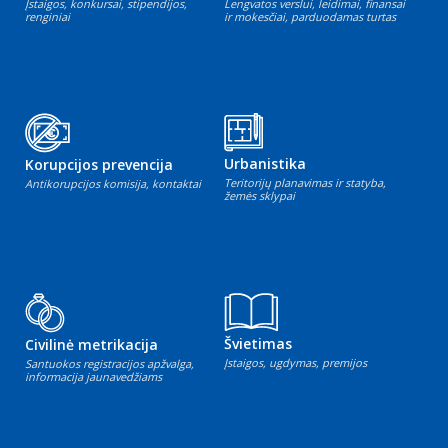
Įstaigos, konkursai, stipendijos,
Lengvatos verslui, leidimai, finansai
renginiai
ir mokesčiai, parduodamas turtas
Urbanistika
Korupcijos prevencija
Teritorijų planavimas ir statyba,
Antikorupcijos komisija, kontaktai
žemės sklypai
Švietimas
Civilinė metrikacija
Įstaigos, ugdymas, premijos
Santuokos registracijos apžvalga,
informacija jaunavedžiams