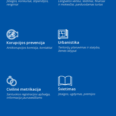
Įstaigos, konkursai, stipendijos,
Lengvatos verslui, leidimai, finansai
renginiai
ir mokesčiai, parduodamas turtas
Urbanistika
Korupcijos prevencija
Teritorijų planavimas ir statyba,
Antikorupcijos komisija, kontaktai
žemės sklypai
Švietimas
Civilinė metrikacija
Įstaigos, ugdymas, premijos
Santuokos registracijos apžvalga,
informacija jaunavedžiams