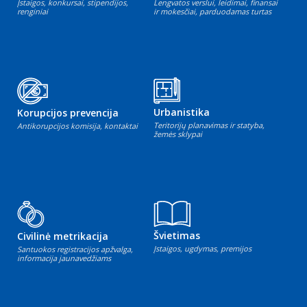
Įstaigos, konkursai, stipendijos,
Lengvatos verslui, leidimai, finansai
renginiai
ir mokesčiai, parduodamas turtas
Urbanistika
Korupcijos prevencija
Teritorijų planavimas ir statyba,
Antikorupcijos komisija, kontaktai
žemės sklypai
Švietimas
Civilinė metrikacija
Įstaigos, ugdymas, premijos
Santuokos registracijos apžvalga,
informacija jaunavedžiams