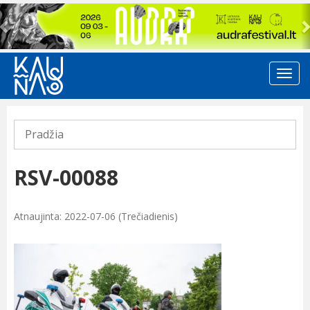
Previous
Pradžia
RSV-00088
Atnaujinta: 2022-07-06 (Trečiadienis)