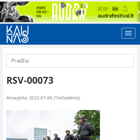
Previous
Pradžia
RSV-00073
Atnaujinta: 2022-07-06 (Trečiadienis)