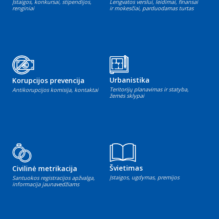
Įstaigos, konkursai, stipendijos,
Lengvatos verslui, leidimai, finansai
renginiai
ir mokesčiai, parduodamas turtas
Urbanistika
Korupcijos prevencija
Teritorijų planavimas ir statyba,
Antikorupcijos komisija, kontaktai
žemės sklypai
Švietimas
Civilinė metrikacija
Įstaigos, ugdymas, premijos
Santuokos registracijos apžvalga,
informacija jaunavedžiams