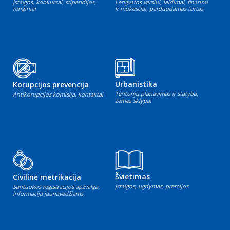
Įstaigos, konkursai, stipendijos,
Lengvatos verslui, leidimai, finansai
renginiai
ir mokesčiai, parduodamas turtas
Urbanistika
Korupcijos prevencija
Teritorijų planavimas ir statyba,
Antikorupcijos komisija, kontaktai
žemės sklypai
Švietimas
Civilinė metrikacija
Įstaigos, ugdymas, premijos
Santuokos registracijos apžvalga,
informacija jaunavedžiams