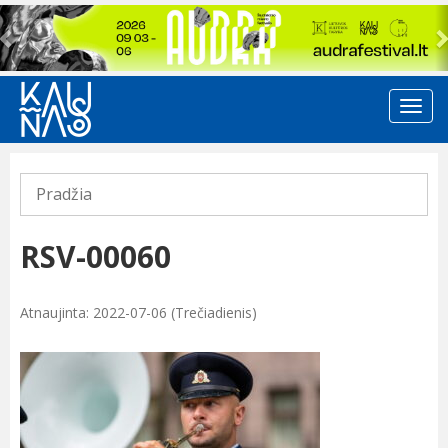
Previous
Pradžia
RSV-00060
Atnaujinta: 2022-07-06 (Trečiadienis)