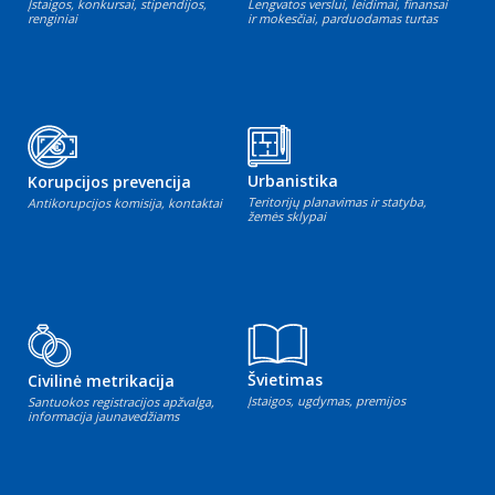
Įstaigos, konkursai, stipendijos,
Lengvatos verslui, leidimai, finansai
renginiai
ir mokesčiai, parduodamas turtas
Urbanistika
Korupcijos prevencija
Teritorijų planavimas ir statyba,
Antikorupcijos komisija, kontaktai
žemės sklypai
Švietimas
Civilinė metrikacija
Įstaigos, ugdymas, premijos
Santuokos registracijos apžvalga,
informacija jaunavedžiams