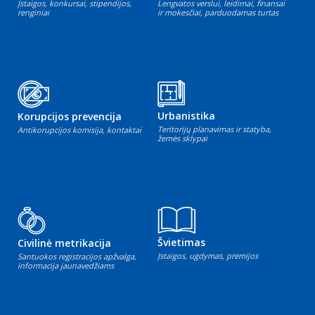
Įstaigos, konkursai, stipendijos,
Lengvatos verslui, leidimai, finansai
renginiai
ir mokesčiai, parduodamas turtas
Urbanistika
Korupcijos prevencija
Teritorijų planavimas ir statyba,
Antikorupcijos komisija, kontaktai
žemės sklypai
Švietimas
Civilinė metrikacija
Įstaigos, ugdymas, premijos
Santuokos registracijos apžvalga,
informacija jaunavedžiams