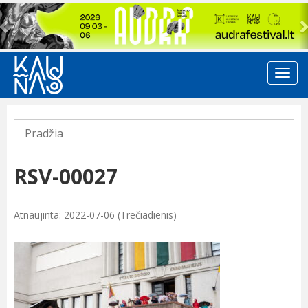
Previous
Pradžia
RSV-00027
Atnaujinta: 2022-07-06 (Trečiadienis)