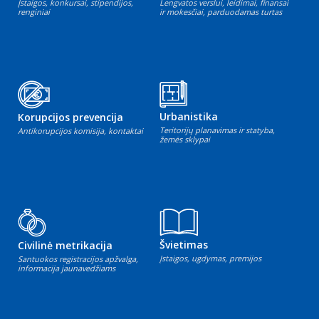
Įstaigos, konkursai, stipendijos,
Lengvatos verslui, leidimai, finansai
renginiai
ir mokesčiai, parduodamas turtas
Urbanistika
Korupcijos prevencija
Teritorijų planavimas ir statyba,
Antikorupcijos komisija, kontaktai
žemės sklypai
Švietimas
Civilinė metrikacija
Įstaigos, ugdymas, premijos
Santuokos registracijos apžvalga,
informacija jaunavedžiams