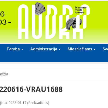
Taryba
Administracija
Miestiečiams
Sv
adžia
220616-VRAU1688
jinta: 2022-06-17 (Penktadienis)