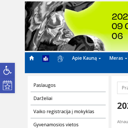
Previous
Apie Kauną
Meras
Open toolbar
Kultūros renginiai
Paslaugos
Pr
Darželiai
20
Vaiko registracija į mokyklas
Atnau
Gyvenamosios vietos