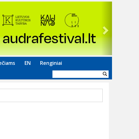
Next
ečiams
EN
Renginiai
Paieškos
forma