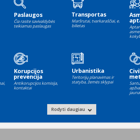
Transportas
Paslaugos
As
apt
Maršrutai, tvarkaraščiai, e.
Čia rasite savivaldybės
bilietas
teikiamas paslaugas
Aptar
asme
kokyb
Urbanistika
Korupcijos
Civi
prevencija
met
Teritorijų planavimas ir
statyba, žemės sklypai
ai,
Antikorupcijos komisija,
Santu
kontaktai
apžva
jauna
Rodyti daugiau