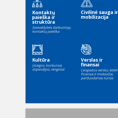
Civilinė sauga ir
Kontaktų
mobilizacija
paieška ir
struktūra
Savivaldybės darbuotojų
kontaktų paieška
Kultūra
Verslas ir
finansai
Įstaigos, konkursai,
stipendijos, renginiai
Lengvatos verslui, leidim
finansai ir mokesčiai,
parduodamas turtas