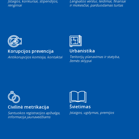
Įstaigos, konkursai, stipendijos,
Lengvatos verslui, leidimai, finansai
renginiai
ir mokesčiai, parduodamas turtas
Urbanistika
Korupcijos prevencija
Teritorijų planavimas ir statyba,
Antikorupcijos komisija, kontaktai
žemės sklypai
Švietimas
Civilinė metrikacija
Įstaigos, ugdymas, premijos
Santuokos registracijos apžvalga,
informacija jaunavedžiams