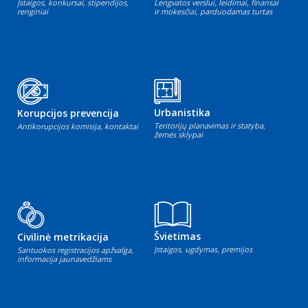
Įstaigos, konkursai, stipendijos,
Lengvatos verslui, leidimai, finansai
renginiai
ir mokesčiai, parduodamas turtas
Urbanistika
Korupcijos prevencija
Teritorijų planavimas ir statyba,
Antikorupcijos komisija, kontaktai
žemės sklypai
Švietimas
Civilinė metrikacija
Įstaigos, ugdymas, premijos
Santuokos registracijos apžvalga,
informacija jaunavedžiams