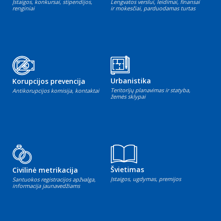
Įstaigos, konkursai, stipendijos,
Lengvatos verslui, leidimai, finansai
renginiai
ir mokesčiai, parduodamas turtas
Urbanistika
Korupcijos prevencija
Teritorijų planavimas ir statyba,
Antikorupcijos komisija, kontaktai
žemės sklypai
Švietimas
Civilinė metrikacija
Įstaigos, ugdymas, premijos
Santuokos registracijos apžvalga,
informacija jaunavedžiams