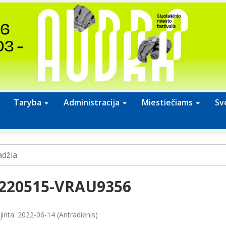
Taryba
Administracija
Miestiečiams
Sv
adžia
220515-VRAU9356
jinta: 2022-06-14 (Antradienis)