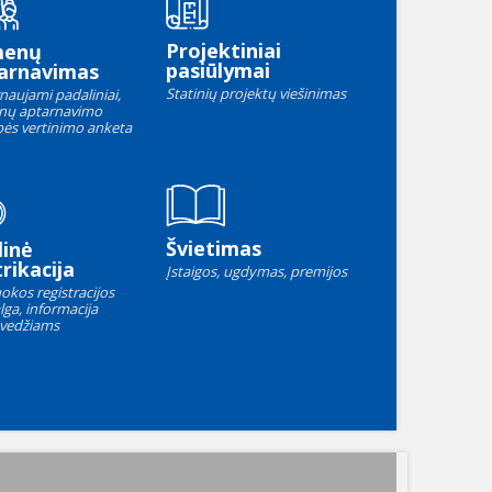
Projektiniai
menų
pasiūlymai
arnavimas
Statinių projektų viešinimas
naujami padaliniai,
nų aptarnavimo
ės vertinimo anketa
Švietimas
linė
rikacija
Įstaigos, ugdymas, premijos
okos registracijos
lga, informacija
vedžiams