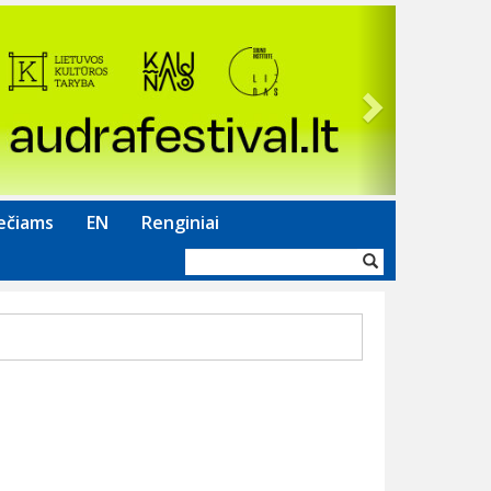
Next
ečiams
EN
Renginiai
Paieškos
forma