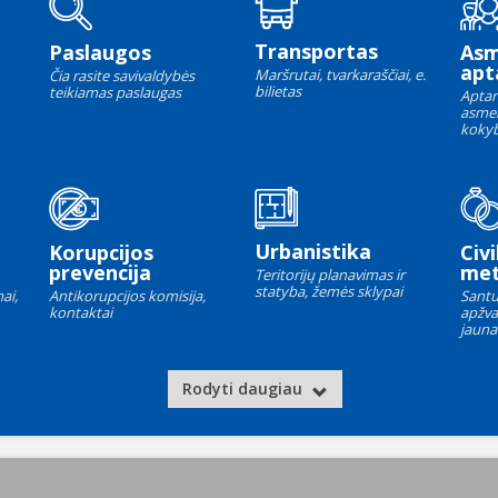
Transportas
Paslaugos
As
apt
Maršrutai, tvarkaraščiai, e.
Čia rasite savivaldybės
bilietas
teikiamas paslaugas
Aptar
asme
kokyb
Urbanistika
Korupcijos
Civi
prevencija
met
Teritorijų planavimas ir
statyba, žemės sklypai
ai,
Antikorupcijos komisija,
Santu
kontaktai
apžva
jauna
Rodyti daugiau