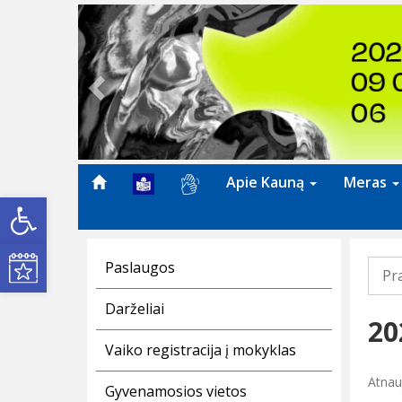
Previous
Apie Kauną
Meras
Open toolbar
Kultūros renginiai
Paslaugos
Pr
Darželiai
20
Vaiko registracija į mokyklas
Atnau
Gyvenamosios vietos