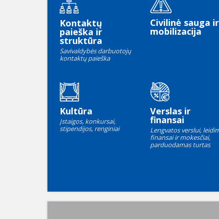
Civilinė sauga ir
Kontaktų
mobilizacija
paieška ir
struktūra
Savivaldybės darbuotojų
kontaktų paieška
Kultūra
Verslas ir
finansai
Įstaigos, konkursai,
stipendijos, renginiai
Lengvatos verslui, leidim
finansai ir mokesčiai,
parduodamas turtas