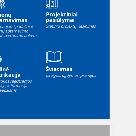
Projektiniai
menų
pasiūlymai
arnavimas
Statinių projektų viešinimas
naujami padaliniai,
nų aptarnavimo
ės vertinimo anketa
Švietimas
linė
rikacija
Įstaigos, ugdymas, premijos
okos registracijos
lga, informacija
vedžiams