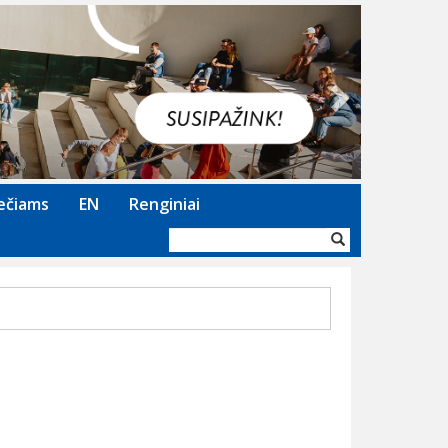
Next
ečiams
EN
Renginiai
Paieškos
forma