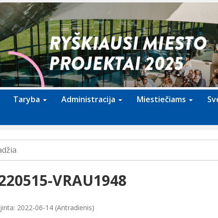
Taryba
Administracija
Miestiečiams
Sv
adžia
220515-VRAU1948
jinta: 2022-06-14 (Antradienis)