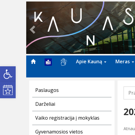
Previous
Apie Kauną
Meras
Open toolbar
Kultūros renginiai
Paslaugos
Pr
Darželiai
20
Vaiko registracija į mokyklas
Atnau
Gyvenamosios vietos