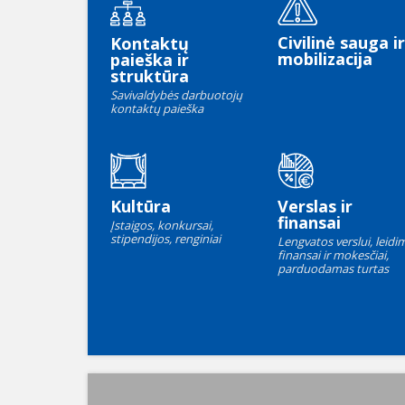
Civilinė sauga ir
Kontaktų
mobilizacija
paieška ir
struktūra
Savivaldybės darbuotojų
kontaktų paieška
Kultūra
Verslas ir
finansai
Įstaigos, konkursai,
stipendijos, renginiai
Lengvatos verslui, leidim
finansai ir mokesčiai,
parduodamas turtas