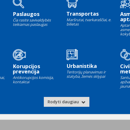
Transportas
Paslaugos
As
apt
Maršrutai, tvarkaraščiai, e.
Čia rasite savivaldybės
bilietas
teikiamas paslaugas
Aptar
asme
kokyb
Urbanistika
Korupcijos
Civi
prevencija
met
Teritorijų planavimas ir
statyba, žemės sklypai
ai,
Antikorupcijos komisija,
Santu
kontaktai
apžva
jauna
Rodyti daugiau