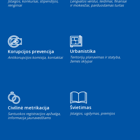
Įstaigos, konkursai, stipendijos,
Lengvatos verslui, leidimai, finansai
renginiai
ir mokesčiai, parduodamas turtas
Urbanistika
Korupcijos prevencija
Teritorijų planavimas ir statyba,
Antikorupcijos komisija, kontaktai
žemės sklypai
Švietimas
Civilinė metrikacija
Įstaigos, ugdymas, premijos
Santuokos registracijos apžvalga,
informacija jaunavedžiams