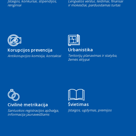
Įstaigos, konkursai, stipendijos,
Lengvatos verslui, leidimai, finansai
renginiai
ir mokesčiai, parduodamas turtas
Urbanistika
Korupcijos prevencija
Teritorijų planavimas ir statyba,
Antikorupcijos komisija, kontaktai
žemės sklypai
Švietimas
Civilinė metrikacija
Įstaigos, ugdymas, premijos
Santuokos registracijos apžvalga,
informacija jaunavedžiams