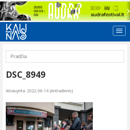
Previous
Pradžia
DSC_8949
Atnaujinta: 2022-06-14 (Antradienis)