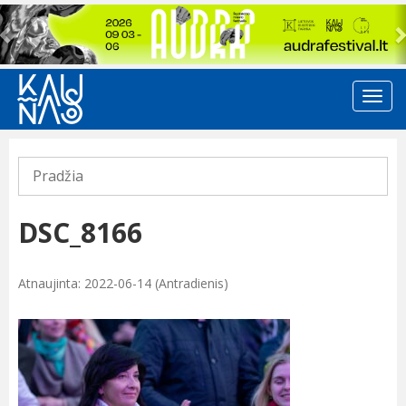
Previous
Pradžia
DSC_8166
Atnaujinta: 2022-06-14 (Antradienis)