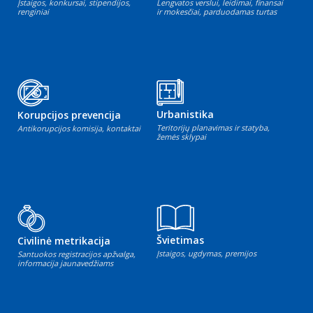
Įstaigos, konkursai, stipendijos,
Lengvatos verslui, leidimai, finansai
renginiai
ir mokesčiai, parduodamas turtas
Urbanistika
Korupcijos prevencija
Teritorijų planavimas ir statyba,
Antikorupcijos komisija, kontaktai
žemės sklypai
Švietimas
Civilinė metrikacija
Įstaigos, ugdymas, premijos
Santuokos registracijos apžvalga,
informacija jaunavedžiams