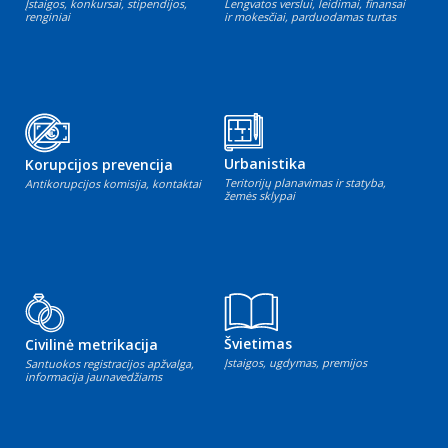
Įstaigos, konkursai, stipendijos,
Lengvatos verslui, leidimai, finansai
renginiai
ir mokesčiai, parduodamas turtas
Urbanistika
Korupcijos prevencija
Teritorijų planavimas ir statyba,
Antikorupcijos komisija, kontaktai
žemės sklypai
Švietimas
Civilinė metrikacija
Įstaigos, ugdymas, premijos
Santuokos registracijos apžvalga,
informacija jaunavedžiams