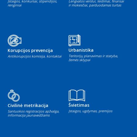
Įstaigos, konkursai, stipendijos,
Lengvatos verslui, leidimai, finansai
renginiai
ir mokesčiai, parduodamas turtas
Urbanistika
Korupcijos prevencija
Teritorijų planavimas ir statyba,
Antikorupcijos komisija, kontaktai
žemės sklypai
Švietimas
Civilinė metrikacija
Įstaigos, ugdymas, premijos
Santuokos registracijos apžvalga,
informacija jaunavedžiams