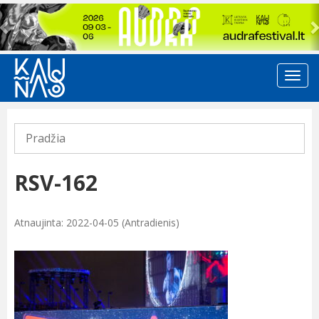
Previous
Pradžia
RSV-162
Atnaujinta: 2022-04-05 (Antradienis)