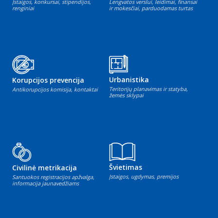
Įstaigos, konkursai, stipendijos,
Lengvatos verslui, leidimai, finansai
renginiai
ir mokesčiai, parduodamas turtas
Urbanistika
Korupcijos prevencija
Teritorijų planavimas ir statyba,
Antikorupcijos komisija, kontaktai
žemės sklypai
Švietimas
Civilinė metrikacija
Įstaigos, ugdymas, premijos
Santuokos registracijos apžvalga,
informacija jaunavedžiams