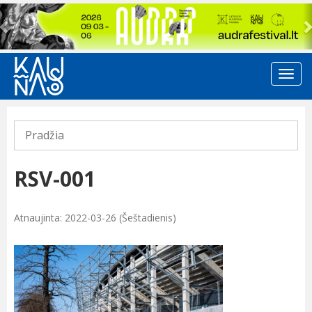
Previous
Pradžia
RSV-001
Atnaujinta: 2022-03-26 (Šeštadienis)