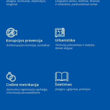
Įstaigos, konkursai, stipendijos,
Lengvatos verslui, leidimai, finansai
renginiai
ir mokesčiai, parduodamas turtas
Urbanistika
Korupcijos prevencija
Teritorijų planavimas ir statyba,
Antikorupcijos komisija, kontaktai
žemės sklypai
Švietimas
Civilinė metrikacija
Įstaigos, ugdymas, premijos
Santuokos registracijos apžvalga,
informacija jaunavedžiams