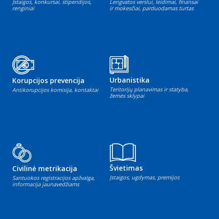
Įstaigos, konkursai, stipendijos,
Lengvatos verslui, leidimai, finansai
renginiai
ir mokesčiai, parduodamas turtas
Urbanistika
Korupcijos prevencija
Teritorijų planavimas ir statyba,
Antikorupcijos komisija, kontaktai
žemės sklypai
Švietimas
Civilinė metrikacija
Įstaigos, ugdymas, premijos
Santuokos registracijos apžvalga,
informacija jaunavedžiams