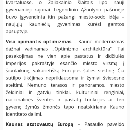
kvartaluose, o Žaliakalnio šlaitais lipo nauji
gyvenamieji rajonai. Legendinio Ąžuolyno pašonėje
buvo įgyvendinta itin pažangi miesto-sodo idėja –
naujųjų kauniečių gyvenimas kūrėsi gamtos
apsuptyje.
Visa apimantis optimizmas
–
Kauno modernizmas
dažnai vadinamas „Optimizmo architektūra“. Tai
pasakojimas ne vien apie pastatus ir didžiulės
imperijos pakraštyje esančio miesto virsmą į
šiuolaikinę, vakarietišką Europos šalies sostinę. Čia
sutilpo tikėjimas nepriklausoma ir žymiai šviesesne
ateitimi, Nemuno terasos ir panoramos, miesto
želdiniai ir gatvių tinklai, kultūriniai renginiai,
nacionalinės šventės ir pastatų funkcijos ar ten
gyvenę žymūs žmonės tapo neatskiriama Kauno
identiteto dalimi.
Kaunas atstovautų Europą
– Pasaulio paveldo