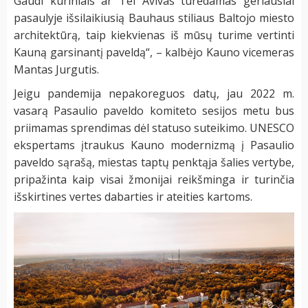
Gaudi kūriniais ar Tel Avivas turėdamas geriausiai
pasaulyje išsilaikiusią Bauhaus stiliaus Baltojo miesto
architektūrą, taip kiekvienas iš mūsų turime vertinti
Kauną garsinantį paveldą“, – kalbėjo Kauno vicemeras
Mantas Jurgutis.
Jeigu pandemija nepakoreguos datų, jau 2022 m.
vasarą Pasaulio paveldo komiteto sesijos metu bus
priimamas sprendimas dėl statuso suteikimo. UNESCO
ekspertams įtraukus Kauno modernizmą į Pasaulio
paveldo sąrašą, miestas taptų penktąja šalies vertybe,
pripažinta kaip visai žmonijai reikšminga ir turinčia
išskirtines vertes dabarties ir ateities kartoms.