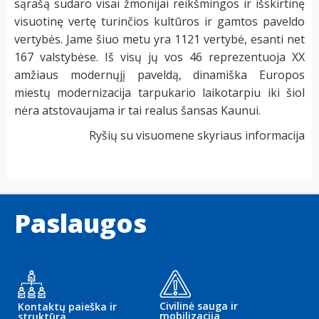
sąrašą sudaro visai žmonijai reikšmingos ir išskirtinę
visuotinę vertę turinčios kultūros ir gamtos paveldo
vertybės. Jame šiuo metu yra 1121 vertybė, esanti net
167 valstybėse. Iš visų jų vos 46 reprezentuoja XX
amžiaus modernųjį paveldą, dinamiška Europos
miestų modernizacija tarpukario laikotarpiu iki šiol
nėra atstovaujama ir tai realus šansas Kaunui.
Ryšių su visuomene skyriaus informacija
Paslaugos
Civilinė sauga ir
Kontaktų paieška ir
mobilizacija
struktūra