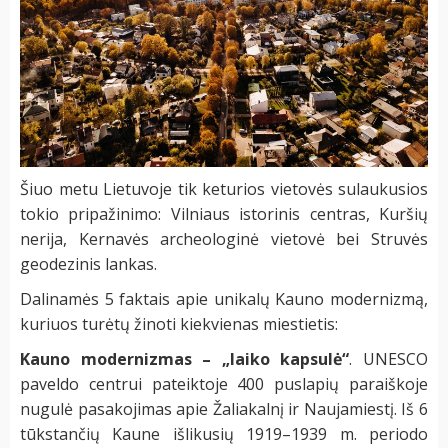
Šiuo metu Lietuvoje tik keturios vietovės sulaukusios
tokio pripažinimo: Vilniaus istorinis centras, Kuršių
nerija, Kernavės archeologinė vietovė bei Struvės
geodezinis lankas.
Dalinamės 5 faktais apie unikalų Kauno modernizmą,
kuriuos turėtų žinoti kiekvienas miestietis:
Kauno modernizmas – „laiko kapsulė“
.
UNESCO
paveldo centrui pateiktoje 400 puslapių paraiškoje
nugulė pasakojimas apie Žaliakalnį ir Naujamiestį. Iš 6
tūkstančių Kaune išlikusių 1919–1939 m. periodo