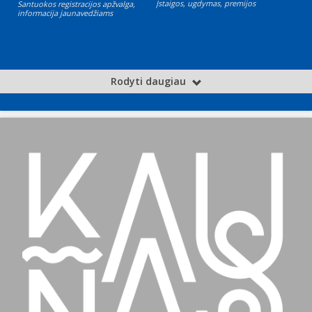
Įstaigos, ugdymas, premijos
Santuokos registracijos apžvalga,
informacija jaunavedžiams
Rodyti daugiau