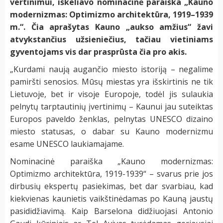
vertinimui, iškeliavo nominacinė paraiška „Kauno
modernizmas: Optimizmo architektūra, 1919–1939
m.“. Čia aprašytas Kauno „aukso amžius“ žavi
atvykstančius užsieniečius, tačiau vietiniams
gyventojams vis dar prasprūsta čia pro akis.
„Kurdami naują augančio miesto istoriją – negalime
pamiršti senosios. Mūsų miestas yra išskirtinis ne tik
Lietuvoje, bet ir visoje Europoje, todėl jis sulaukia
pelnytų tarptautinių įvertinimų – Kaunui jau suteiktas
Europos paveldo ženklas, pelnytas UNESCO dizaino
miesto statusas, o dabar su Kauno modernizmu
esame UNESCO laukiamajame.
Nominacinė paraiška „Kauno modernizmas:
Optimizmo architektūra, 1919-1939“ – svarus prie jos
dirbusių ekspertų pasiekimas, bet dar svarbiau, kad
kiekvienas kaunietis vaikštinėdamas po Kauną jaustų
pasididžiavimą. Kaip Barselona didžiuojasi Antonio