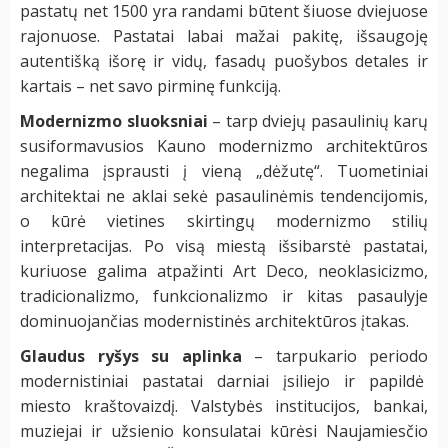
pastatų net 1500 yra randami būtent šiuose dviejuose
rajonuose. Pastatai labai mažai pakitę, išsaugoję
autentišką išorę ir vidų, fasadų puošybos detales ir
kartais – net savo pirminę funkciją.
Modernizmo sluoksniai
– tarp dviejų pasaulinių karų
susiformavusios Kauno modernizmo architektūros
negalima įsprausti į vieną „dėžutę“. Tuometiniai
architektai ne aklai sekė pasaulinėmis tendencijomis,
o kūrė vietines skirtingų modernizmo stilių
interpretacijas. Po visą miestą išsibarstė pastatai,
kuriuose galima atpažinti Art Deco, neoklasicizmo,
tradicionalizmo, funkcionalizmo ir kitas pasaulyje
dominuojančias modernistinės architektūros įtakas.
Glaudus ryšys su aplinka
– tarpukario periodo
modernistiniai pastatai darniai įsiliejo ir papildė
miesto kraštovaizdį. V
alstybės institucijos, bankai,
muziejai ir užsienio konsulatai
kūrėsi Naujamiesčio