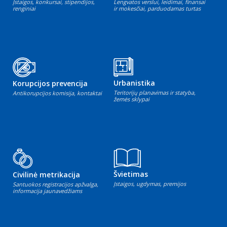
Įstaigos, konkursai, stipendijos,
Lengvatos verslui, leidimai, finansai
renginiai
ir mokesčiai, parduodamas turtas
Urbanistika
Korupcijos prevencija
Teritorijų planavimas ir statyba,
Antikorupcijos komisija, kontaktai
žemės sklypai
Švietimas
Civilinė metrikacija
Įstaigos, ugdymas, premijos
Santuokos registracijos apžvalga,
informacija jaunavedžiams