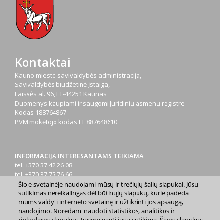
Kontaktai
Kauno miesto savivaldybės administracija,
Savivaldybės biudžetinė įstaiga,
Laisvės al. 96, LT-44251 Kaunas
Duomenys kaupiami ir saugomi Juridinių asmenų registre
Kodas
188764867
PVM mokėtojo kodas
LT 887648610
INFORMACIJA INTERESANTAMS TEIKIAMA
tel. +370 37 42 26 08
tel. +370 37 77 76 66
tel. +370 660 07000
Šioje svetainėje naudojami mūsų ir trečiųjų šalių slapukai. Jūsų
sutikimas nereikalingas dėl būtinųjų slapukų, kurie padeda
el. p.
info@kaunas.lt
mums valdyti interneto svetainę ir užtikrinti jos apsaugą,
naudojimo. Norėdami naudoti statistikos, analitikos ir
rinkodaros slapukus, turime gauti jūsų sutikimą. Šiuos slapukus