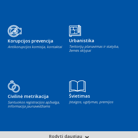
Urbanistika
Korupcijos prevencija
Teritorijų planavimas ir statyba,
Antikorupcijos komisija, kontaktai
žemės sklypai
Švietimas
Civilinė metrikacija
Įstaigos, ugdymas, premijos
Santuokos registracijos apžvalga,
informacija jaunavedžiams
Rodyti daugiau