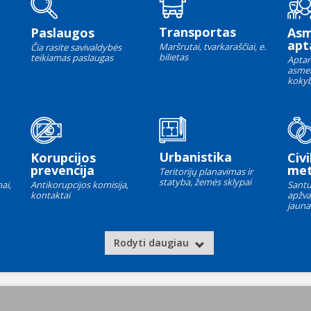
Transportas
Paslaugos
As
apt
Maršrutai, tvarkaraščiai, e.
Čia rasite savivaldybės
bilietas
teikiamas paslaugas
Aptar
asme
kokyb
Urbanistika
Korupcijos
Civi
prevencija
met
Teritorijų planavimas ir
statyba, žemės sklypai
ai,
Antikorupcijos komisija,
Santu
kontaktai
apžva
jauna
Rodyti daugiau