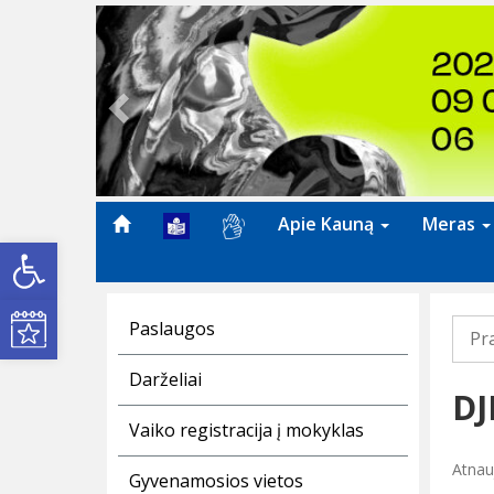
Previous
Apie Kauną
Meras
Open toolbar
Kultūros renginiai
Paslaugos
Pr
Darželiai
DJ
Vaiko registracija į mokyklas
Atnauj
Gyvenamosios vietos