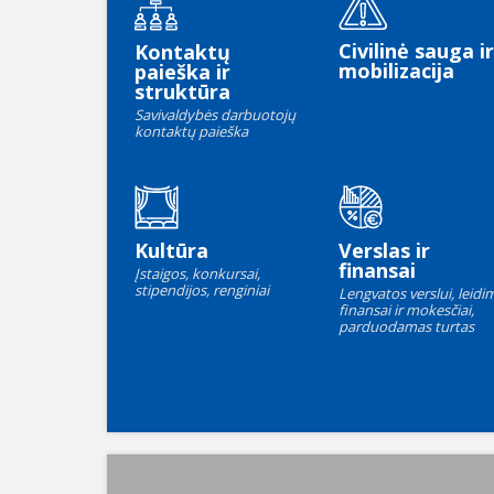
Civilinė sauga ir
Kontaktų
mobilizacija
paieška ir
struktūra
Savivaldybės darbuotojų
kontaktų paieška
Kultūra
Verslas ir
finansai
Įstaigos, konkursai,
stipendijos, renginiai
Lengvatos verslui, leidim
finansai ir mokesčiai,
parduodamas turtas