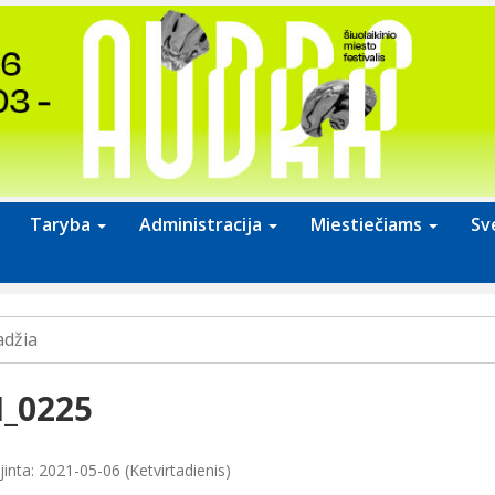
Taryba
Administracija
Miestiečiams
Sv
adžia
I_0225
inta: 2021-05-06 (Ketvirtadienis)