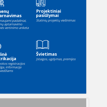
Projektiniai
menų
pasiūlymai
arnavimas
Statinių projektų viešinimas
naujami padaliniai,
nų aptarnavimo
ės vertinimo anketa
Švietimas
linė
rikacija
Įstaigos, ugdymas, premijos
okos registracijos
lga, informacija
vedžiams