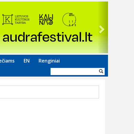
Next
ečiams
EN
Renginiai
Paieškos
forma