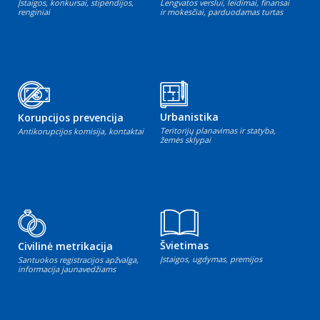
Įstaigos, konkursai, stipendijos,
Lengvatos verslui, leidimai, finansai
renginiai
ir mokesčiai, parduodamas turtas
Urbanistika
Korupcijos prevencija
Teritorijų planavimas ir statyba,
Antikorupcijos komisija, kontaktai
žemės sklypai
Švietimas
Civilinė metrikacija
Įstaigos, ugdymas, premijos
Santuokos registracijos apžvalga,
informacija jaunavedžiams