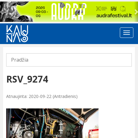
Previous
Pradžia
RSV_9274
Atnaujinta: 2020-09-22 (Antradienis)