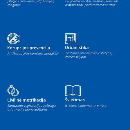
Įstaigos, konkursai, stipendijos,
Lengvatos verslui, leidimai, finansai
renginiai
ir mokesčiai, parduodamas turtas
Urbanistika
Korupcijos prevencija
Teritorijų planavimas ir statyba,
Antikorupcijos komisija, kontaktai
žemės sklypai
Švietimas
Civilinė metrikacija
Įstaigos, ugdymas, premijos
Santuokos registracijos apžvalga,
informacija jaunavedžiams