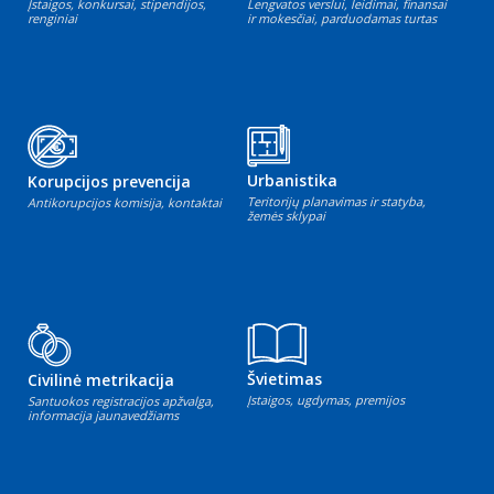
Įstaigos, konkursai, stipendijos,
Lengvatos verslui, leidimai, finansai
renginiai
ir mokesčiai, parduodamas turtas
Urbanistika
Korupcijos prevencija
Teritorijų planavimas ir statyba,
Antikorupcijos komisija, kontaktai
žemės sklypai
Švietimas
Civilinė metrikacija
Įstaigos, ugdymas, premijos
Santuokos registracijos apžvalga,
informacija jaunavedžiams