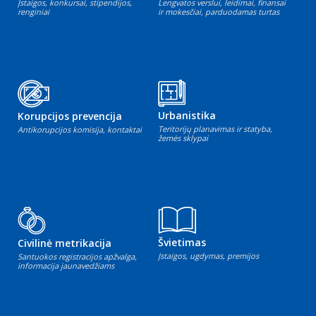
Įstaigos, konkursai, stipendijos,
Lengvatos verslui, leidimai, finansai
renginiai
ir mokesčiai, parduodamas turtas
Urbanistika
Korupcijos prevencija
Teritorijų planavimas ir statyba,
Antikorupcijos komisija, kontaktai
žemės sklypai
Švietimas
Civilinė metrikacija
Įstaigos, ugdymas, premijos
Santuokos registracijos apžvalga,
informacija jaunavedžiams