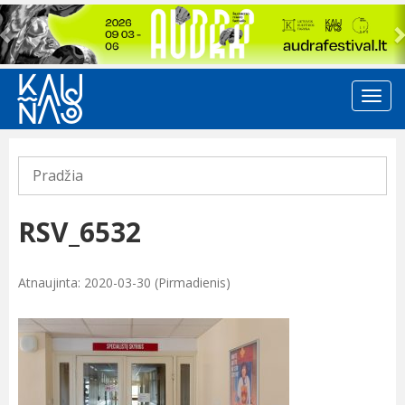
Previous
Pradžia
RSV_6532
Atnaujinta: 2020-03-30 (Pirmadienis)