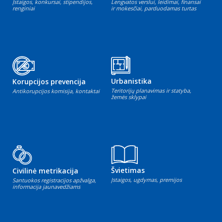
Įstaigos, konkursai, stipendijos,
Lengvatos verslui, leidimai, finansai
renginiai
ir mokesčiai, parduodamas turtas
Urbanistika
Korupcijos prevencija
Teritorijų planavimas ir statyba,
Antikorupcijos komisija, kontaktai
žemės sklypai
Švietimas
Civilinė metrikacija
Įstaigos, ugdymas, premijos
Santuokos registracijos apžvalga,
informacija jaunavedžiams