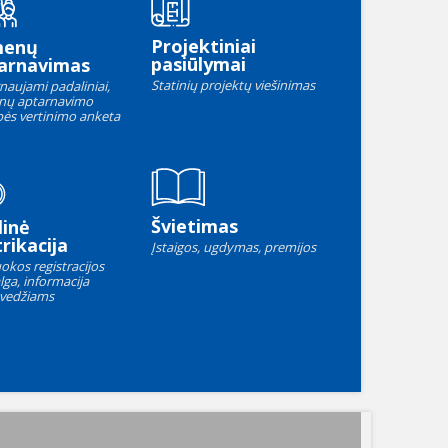
Projektiniai
menų
pasiūlymai
arnavimas
Statinių projektų viešinimas
naujami padaliniai,
nų aptarnavimo
ės vertinimo anketa
Švietimas
linė
rikacija
Įstaigos, ugdymas, premijos
okos registracijos
lga, informacija
vedžiams