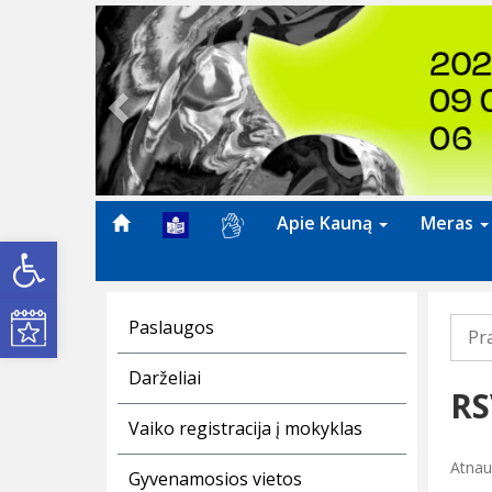
Previous
Apie Kauną
Meras
Open toolbar
Kultūros renginiai
Paslaugos
Pr
Darželiai
RS
Vaiko registracija į mokyklas
Atnauj
Gyvenamosios vietos