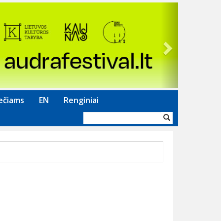
Next
ečiams
EN
Renginiai
Paieškos
forma