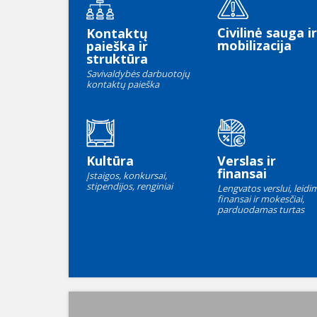
Civilinė sauga ir
Kontaktų
mobilizacija
paieška ir
struktūra
Savivaldybės darbuotojų
kontaktų paieška
Kultūra
Verslas ir
finansai
Įstaigos, konkursai,
stipendijos, renginiai
Lengvatos verslui, leidim
finansai ir mokesčiai,
parduodamas turtas