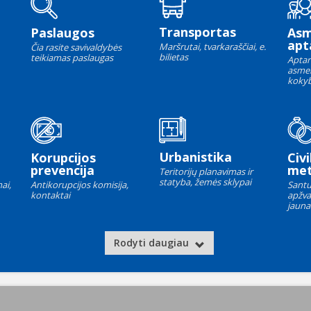
Transportas
Paslaugos
As
apt
Maršrutai, tvarkaraščiai, e.
Čia rasite savivaldybės
bilietas
teikiamas paslaugas
Aptar
asme
kokyb
Urbanistika
Korupcijos
Civi
prevencija
met
Teritorijų planavimas ir
statyba, žemės sklypai
ai,
Antikorupcijos komisija,
Santu
kontaktai
apžva
jauna
Rodyti daugiau