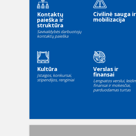
Civilinė sauga ir
Kontaktų
mobilizacija
paieška ir
struktūra
Savivaldybės darbuotojų
kontaktų paieška
Kultūra
Verslas ir
finansai
Įstaigos, konkursai,
stipendijos, renginiai
Lengvatos verslui, leidim
finansai ir mokesčiai,
parduodamas turtas