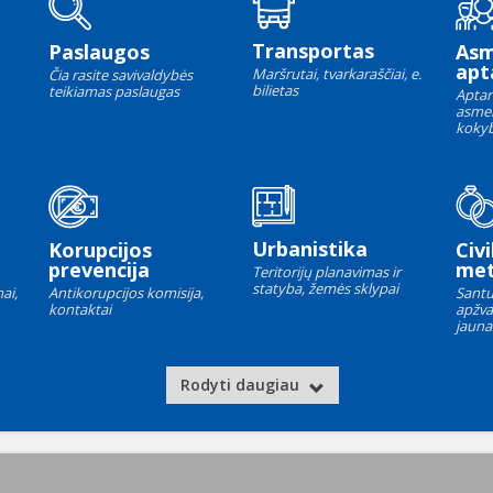
Transportas
Paslaugos
As
apt
Maršrutai, tvarkaraščiai, e.
Čia rasite savivaldybės
bilietas
teikiamas paslaugas
Aptar
asme
kokyb
Urbanistika
Korupcijos
Civi
prevencija
met
Teritorijų planavimas ir
statyba, žemės sklypai
ai,
Antikorupcijos komisija,
Santu
kontaktai
apžva
jauna
Rodyti daugiau