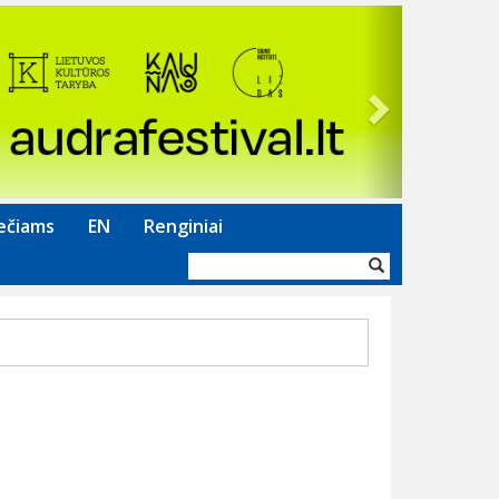
Next
ečiams
EN
Renginiai
Paieškos
forma