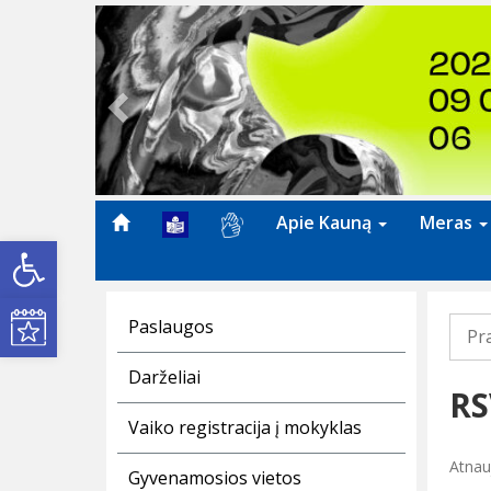
Previous
Apie Kauną
Meras
Open toolbar
Kultūros renginiai
Paslaugos
Pr
Darželiai
RS
Vaiko registracija į mokyklas
Atnauj
Gyvenamosios vietos