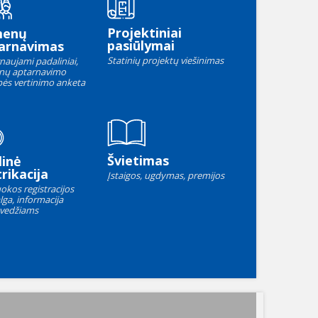
Projektiniai
menų
pasiūlymai
arnavimas
Statinių projektų viešinimas
naujami padaliniai,
nų aptarnavimo
ės vertinimo anketa
Švietimas
linė
rikacija
Įstaigos, ugdymas, premijos
okos registracijos
lga, informacija
vedžiams