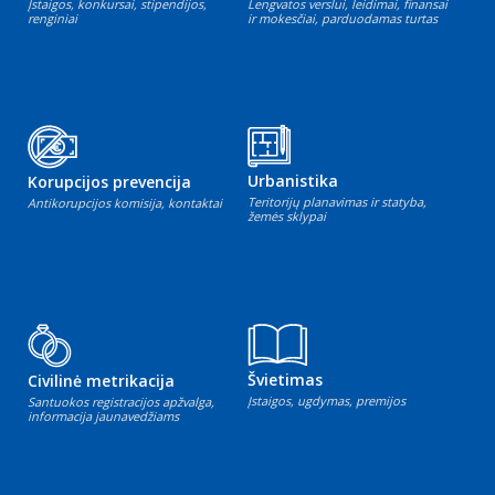
Įstaigos, konkursai, stipendijos,
Lengvatos verslui, leidimai, finansai
renginiai
ir mokesčiai, parduodamas turtas
Urbanistika
Korupcijos prevencija
Teritorijų planavimas ir statyba,
Antikorupcijos komisija, kontaktai
žemės sklypai
Švietimas
Civilinė metrikacija
Įstaigos, ugdymas, premijos
Santuokos registracijos apžvalga,
informacija jaunavedžiams