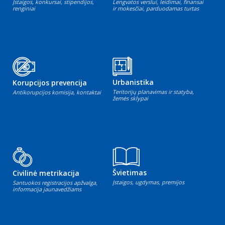
Įstaigos, konkursai, stipendijos,
Lengvatos verslui, leidimai, finansai
renginiai
ir mokesčiai, parduodamas turtas
Urbanistika
Korupcijos prevencija
Teritorijų planavimas ir statyba,
Antikorupcijos komisija, kontaktai
žemės sklypai
Švietimas
Civilinė metrikacija
Įstaigos, ugdymas, premijos
Santuokos registracijos apžvalga,
informacija jaunavedžiams