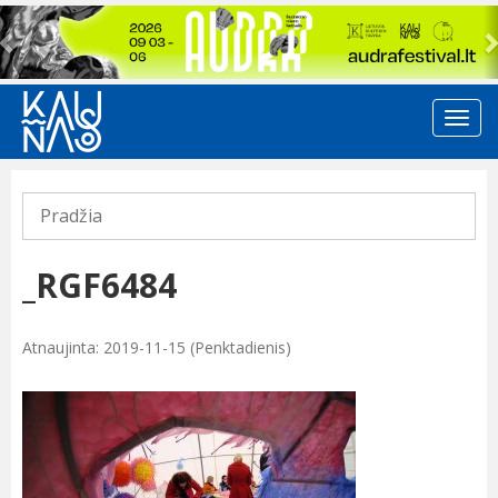
Previous
Pradžia
_RGF6484
Atnaujinta: 2019-11-15 (Penktadienis)