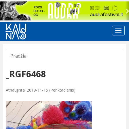
Previous
Pradžia
_RGF6468
Atnaujinta: 2019-11-15 (Penktadienis)