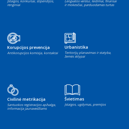
Įstaigos, konkursai, stipendijos,
Lengvatos verslui, leidimai, finansai
renginiai
ir mokesčiai, parduodamas turtas
Urbanistika
Korupcijos prevencija
Teritorijų planavimas ir statyba,
Antikorupcijos komisija, kontaktai
žemės sklypai
Švietimas
Civilinė metrikacija
Įstaigos, ugdymas, premijos
Santuokos registracijos apžvalga,
informacija jaunavedžiams