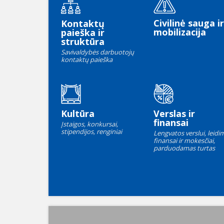
Civilinė sauga ir
Kontaktų
mobilizacija
paieška ir
struktūra
Savivaldybės darbuotojų
kontaktų paieška
Kultūra
Verslas ir
finansai
Įstaigos, konkursai,
stipendijos, renginiai
Lengvatos verslui, leidim
finansai ir mokesčiai,
parduodamas turtas