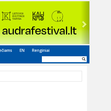
Next
ečiams
EN
Renginiai
Paieškos
forma