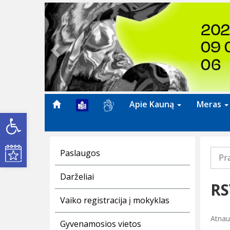
Previous
Apie Kauną
Meras
Open toolbar
Kultūros renginiai
Paslaugos
Pr
Darželiai
RS
Vaiko registracija į mokyklas
Atnau
Gyvenamosios vietos