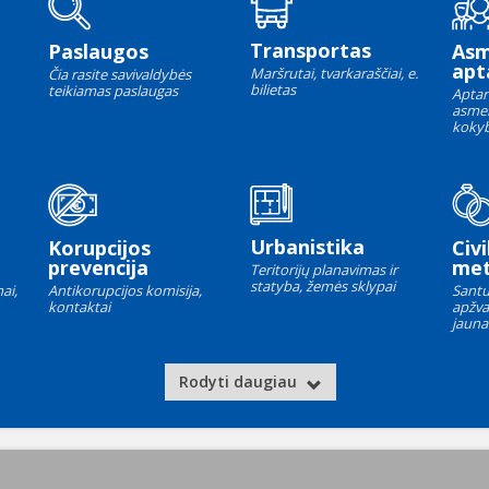
Transportas
Paslaugos
As
apt
Maršrutai, tvarkaraščiai, e.
Čia rasite savivaldybės
bilietas
teikiamas paslaugas
Aptar
asme
kokyb
Urbanistika
Korupcijos
Civi
prevencija
met
Teritorijų planavimas ir
statyba, žemės sklypai
ai,
Antikorupcijos komisija,
Santu
kontaktai
apžva
jauna
Rodyti daugiau