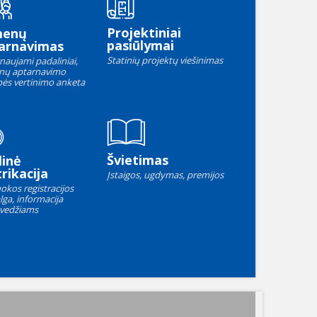
Projektiniai
menų
pasiūlymai
arnavimas
Statinių projektų viešinimas
naujami padaliniai,
nų aptarnavimo
ės vertinimo anketa
Švietimas
linė
rikacija
Įstaigos, ugdymas, premijos
okos registracijos
lga, informacija
vedžiams