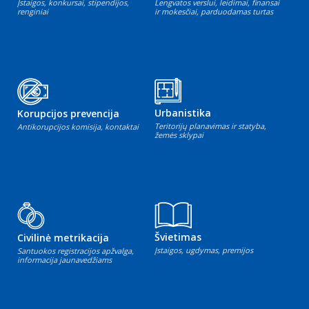
Įstaigos, konkursai, stipendijos,
Lengvatos verslui, leidimai, finansai
renginiai
ir mokesčiai, parduodamas turtas
Urbanistika
Korupcijos prevencija
Teritorijų planavimas ir statyba,
Antikorupcijos komisija, kontaktai
žemės sklypai
Švietimas
Civilinė metrikacija
Įstaigos, ugdymas, premijos
Santuokos registracijos apžvalga,
informacija jaunavedžiams